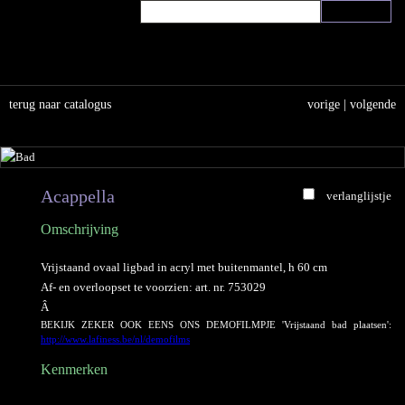
terug naar catalogus
vorige
|
volgende
Acappella
verlanglijstje
Omschrijving
Vrijstaand ovaal ligbad in acryl met buitenmantel, h 60 cm
Af- en overloopset te voorzien: art. nr. 753029
Â
BEKIJK ZEKER OOK EENS ONS DEMOFILMPJE 'Vrijstaand bad plaatsen':
http://www.lafiness.be/nl/demofilms
Kenmerken