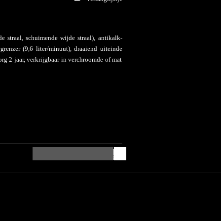
e straal, schuimende wijde straal), antikalk-
renzer (9,6 liter/minuut), draaiend uiteinde
rg 2 jaar, verkrijgbaar in verchroomde of mat
€
PRIJS
24,50
(Excl. BTW)