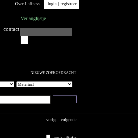
Over Lafiness
login
|
registreer
Verlanglijstje
contact
vorige
|
volgende
verlanglijstje