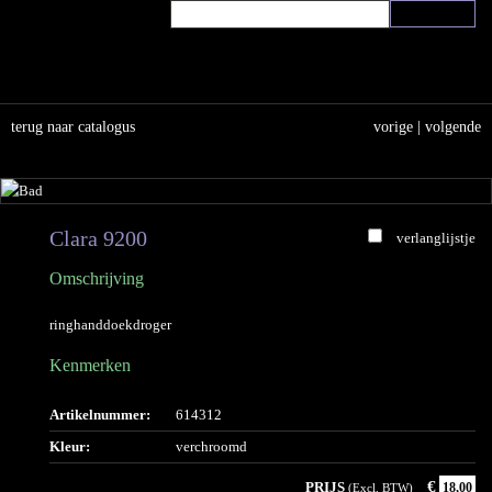
terug naar catalogus
vorige
|
volgende
Clara 9200
verlanglijstje
Omschrijving
ringhanddoekdroger
Kenmerken
Artikelnummer:
614312
Kleur:
verchroomd
€
PRIJS
18,00
(Excl. BTW)