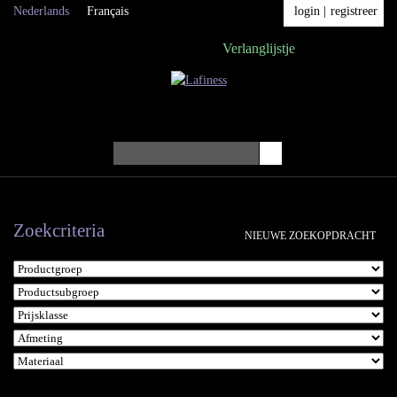
Nederlands
Français
login
|
registreer
Verlanglijstje
Menu
Zoekcriteria